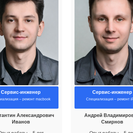
Сервис-инженер
Сервис-инженер
иализация – ремонт macbook
Специализация – ремонт i
тантин Александрович
Андрей Владимиро
Иванов
Смирнов