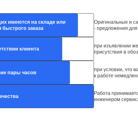
их имеются на складе или
Оригинальные и с
 быстрого заказа
- предложения дл
при изъявлении же
утствии клиента
присутствия в обо
при условии, что м
ние пары часов
к работе немедлен
Работа принимает
ачества
инженером сервис