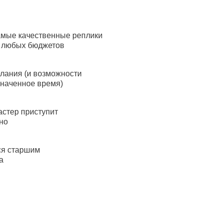
амые качественные реплики
я любых бюджетов
лания (и возможности
значенное время)
астер приступит
но
ся старшим
а