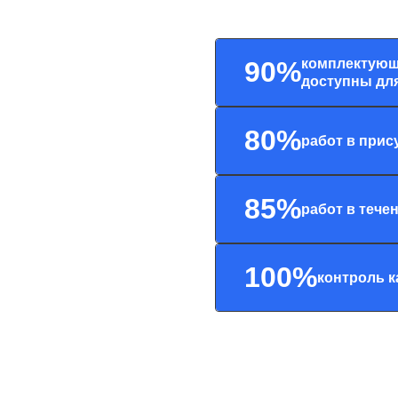
комплектующ
90%
доступны для
80%
работ в прис
85%
работ в тече
100%
контроль к