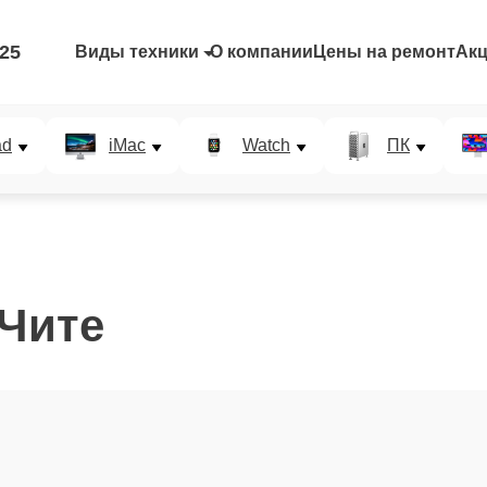
-25
Виды техники
О компании
Цены на ремонт
Ак
ad
iMac
Watch
ПК
 Чите