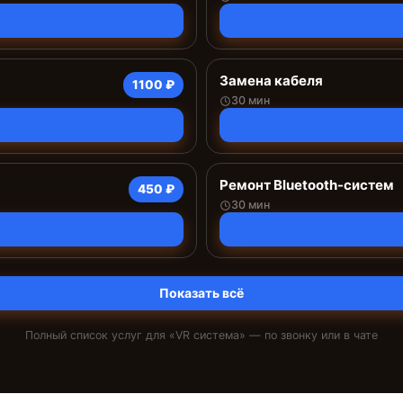
Замена кабеля
1100 ₽
30 мин
Ремонт Bluetooth-систем
450 ₽
30 мин
Показать всё
Полный список услуг для «
VR система
» — по звонку или в чате