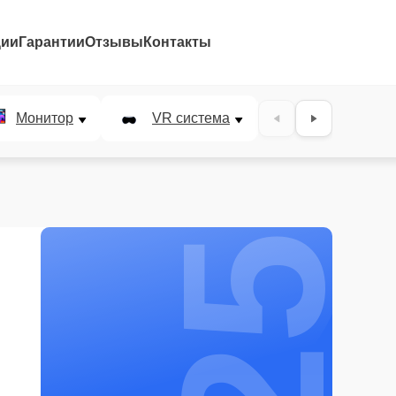
ции
Гарантии
Отзывы
Контакты
25%
Монитор
VR система
Наушники