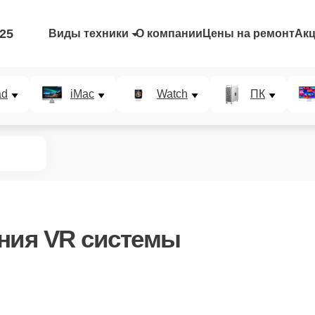
-25
Виды техники
О компании
Цены на ремонт
Ак
ad
iMac
Watch
ПК
ния VR системы