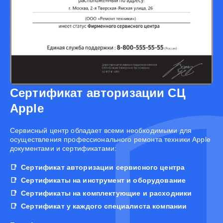
Сертификат авторизации СЦ
Apple
Cервисный центр обладает всеми необходимыми для
осуществления профессионального ремонта техники Apple
документами и сертификатами:
Сертификат авторизации сервисного центра
Сертификаты на инструмент и оборудование
Сертификаты на комплектующие и расходники
Сертификат у каждого специалиста компании