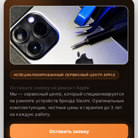
эффективно и быстро решать задачи любой сложности, включая
замену стекла на смартфоне. Предоставляем гарантию на
установленные компоненты и выполненные работы, что
подтверждает нашу уверенность в их надежности. Один раз
обратившись за помощью, можно быть уверенным в
долговечности и качестве работы техники после ремонта.
СПЕЦИАЛИЗИРОВАННЫЙ СЕРВИСНЫЙ ЦЕНТР APPLE
Оставьте заявку на ремонт Apple
Мы — сервисный центр, который специализируется
на ремонте устройств бренда Xiaomi. Оригинальные
комплектующие, честные цены и гарантия до 3 лет
на каждую работу.
Оставить заявку