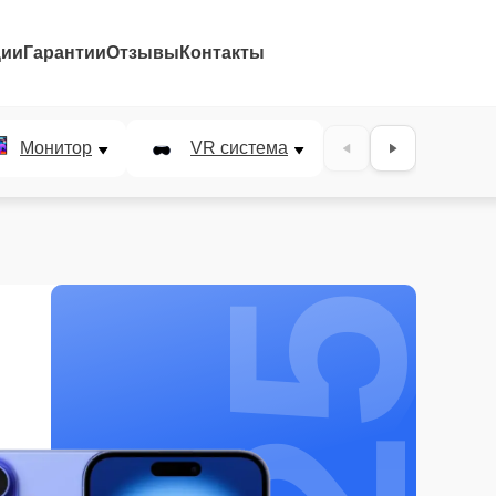
ции
Гарантии
Отзывы
Контакты
25%
Монитор
VR система
Наушники