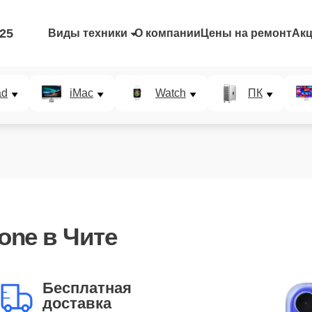
-25
Виды техники
О компании
Цены на ремонт
Ак
ad
iMac
Watch
ПК
one в Чите
Бесплатная
доставка