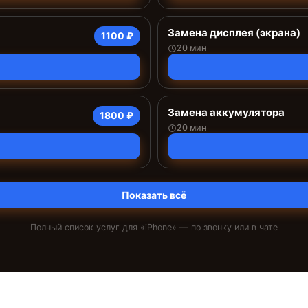
Замена дисплея (экрана)
1100 ₽
20 мин
Замена аккумулятора
1800 ₽
20 мин
Показать всё
Полный список услуг для «
iPhone
» — по звонку или в чате