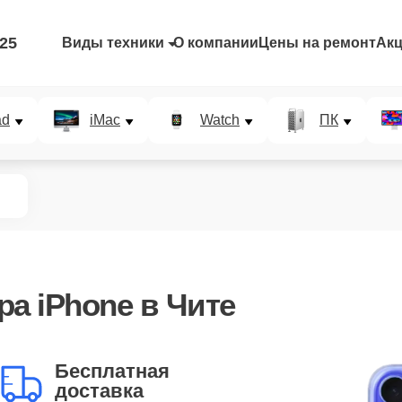
-25
Виды техники
О компании
Цены на ремонт
Ак
ad
iMac
Watch
ПК
а iPhone в Чите
Бесплатная
доставка