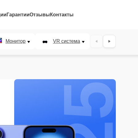
ции
Гарантии
Отзывы
Контакты
25%
Монитор
VR система
Наушники