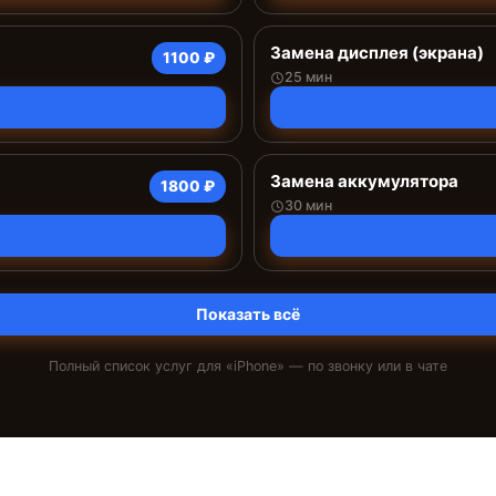
Замена дисплея (экрана)
1100 ₽
25 мин
Замена аккумулятора
1800 ₽
30 мин
Показать всё
Полный список услуг для «
iPhone
» — по звонку или в чате