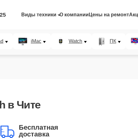
-25
Виды техники
О компании
Цены на ремонт
Ак
ad
iMac
Watch
ПК
h в Чите
Бесплатная
доставка