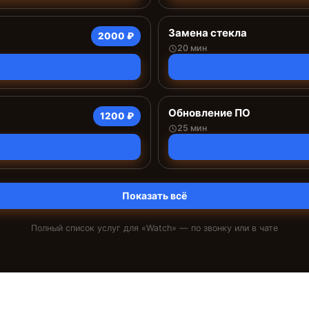
Замена стекла
2000 ₽
20 мин
Обновление ПО
1200 ₽
25 мин
Показать всё
Полный список услуг для «
Watch
» — по звонку или в чате