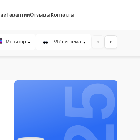
ции
Гарантии
Отзывы
Контакты
25%
Монитор
VR система
Наушники