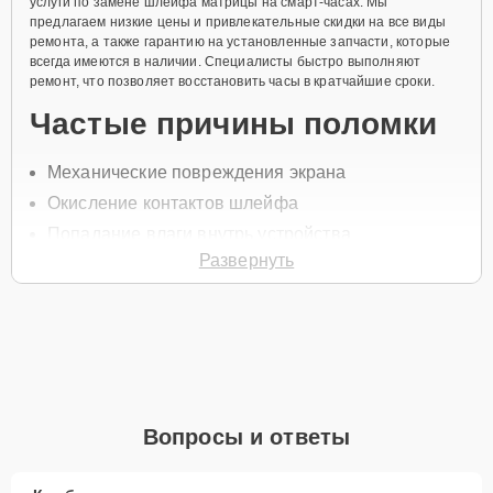
услуги по замене шлейфа матрицы на смарт-часах. Мы
предлагаем низкие цены и привлекательные скидки на все виды
ремонта, а также гарантию на установленные запчасти, которые
всегда имеются в наличии. Специалисты быстро выполняют
ремонт, что позволяет восстановить часы в кратчайшие сроки.
Частые причины поломки
Механические повреждения экрана
Окисление контактов шлейфа
Попадание влаги внутрь устройства
Развернуть
Повреждение шлейфа из-за неаккуратной
эксплуатации
Нарушение целостности шлейфа при открытии
корпуса
Для начала ремонта позвоните по телефону +7 (800) 100-91-25
или оставьте
Заявку на сайте
, после чего специалист службы
заботы о клиентах свяжется в течение минуты для уточнения
Вопросы и ответы
деталей и записи на диагностику и обслуживание.
Главные особенности