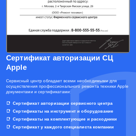
Сертификат авторизации СЦ
Apple
Cервисный центр обладает всеми необходимыми для
осуществления профессионального ремонта техники Apple
документами и сертификатами:
Сертификат авторизации сервисного центра
Сертификаты на инструмент и оборудование
Сертификаты на комплектующие и расходники
Сертификат у каждого специалиста компании