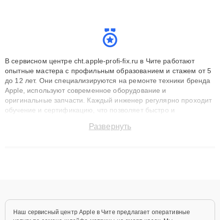
В сервисном центре cht.apple-profi-fix.ru в Чите работают
опытные мастера с профильным образованием и стажем от 5
до 12 лет. Они специализируются на ремонте техники бренда
Apple, используют современное оборудование и
оригинальные запчасти. Каждый инженер регулярно проходит
обучение и сертификацию, что позволяет быстро и
точноdiagnostikировать поломки и восстанавливать технику с
Развернуть
сохранением гарантии до 3 лет. Наши мастера решают
сложные случаи: от замены матриц и материнских плат до
ремонта после залития и восстановления данных. Благодаря
высокой квалификации и ответственному подходу клиенты
получают быстрый, качественный ремонт и понятные
объяснения по результатам диагностики.
Наш сервисный центр Apple в Чите предлагает оперативные