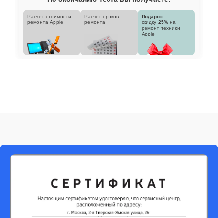
Расчет стоимости
Расчет сроков
Подарок:
ремонта Apple
ремонта
скидку
25%
на
ремонт техники
Apple