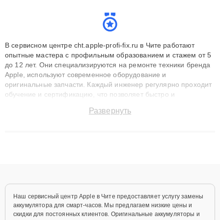
В сервисном центре cht.apple-profi-fix.ru в Чите работают
опытные мастера с профильным образованием и стажем от 5
до 12 лет. Они специализируются на ремонте техники бренда
Apple, используют современное оборудование и
оригинальные запчасти. Каждый инженер регулярно проходит
обучение и сертификацию, что позволяет быстро и
точноdiagnostikировать поломки и восстанавливать технику с
Развернуть
сохранением гарантии до 3 лет. Наши мастера решают
сложные случаи: от замены матриц и материнских плат до
ремонта после залития и восстановления данных. Благодаря
высокой квалификации и ответственному подходу клиенты
получают быстрый, качественный ремонт и понятные
объяснения по результатам диагностики.
Наш сервисный центр Apple в Чите предоставляет услугу замены
аккумулятора для смарт-часов. Мы предлагаем низкие цены и
скидки для постоянных клиентов. Оригинальные аккумуляторы и