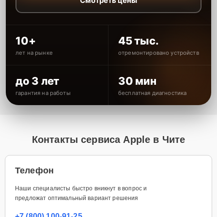
Смотреть цены
10+
45 тыс.
лет на рынке
отремонтировано устройств
до 3 лет
30 мин
гарантия на работы
бесплатная диагностика
Контакты сервиса Apple в Чите
Телефон
Наши специалисты быстро вникнут в вопрос и
предложат оптимальный вариант решения
+7 (800) 100-91-25