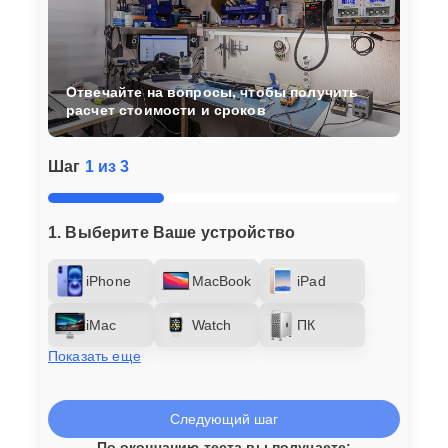
Отвечайте на вопросы, чтобы получить
расчет стоимости и сроков
Шаг
1 из 3
1. Выберите Ваше устройство
iPhone
MacBook
iPad
iMac
Watch
ПК
Показать еще
Следующий шаг
По окончанию теста вы получаете: