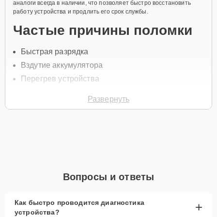
аналоги всегда в наличии, что позволяет быстро восстановить
работу устройства и продлить его срок службы.
Частые причины поломки
Быстрая разрядка
Вздутие аккумулятора
Перегрев устройства
Износ батареи
Развернуть
Повреждения от падений
Чтобы заменить аккумулятор, свяжитесь с нами по телефону +7
(800) 100-91-25 или оставьте
Заявку на сайте
. Специалист
свяжется с вами в течение минуты для уточнения всех вопросов и
записи на диагностику и ремонт.
Главные особенности
Вопросы и ответы
сервиса
Как быстро проводится диагностика
+
Низкие цены и скидки
— доступные
устройства?
предложения для всех клиентов.