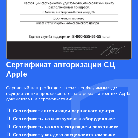
Сертификат авторизации СЦ
Apple
Cервисный центр обладает всеми необходимыми для
осуществления профессионального ремонта техники Apple
документами и сертификатами:
Сертификат авторизации сервисного центра
Сертификаты на инструмент и оборудование
Сертификаты на комплектующие и расходники
Сертификат у каждого специалиста компании