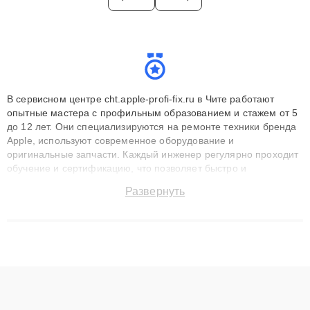
В сервисном центре cht.apple-profi-fix.ru в Чите работают
опытные мастера с профильным образованием и стажем от 5
до 12 лет. Они специализируются на ремонте техники бренда
Apple, используют современное оборудование и
оригинальные запчасти. Каждый инженер регулярно проходит
обучение и сертификацию, что позволяет быстро и
точноdiagnostikировать поломки и восстанавливать технику с
Развернуть
сохранением гарантии до 3 лет. Наши мастера решают
сложные случаи: от замены матриц и материнских плат до
ремонта после залития и восстановления данных. Благодаря
высокой квалификации и ответственному подходу клиенты
получают быстрый, качественный ремонт и понятные
объяснения по результатам диагностики.