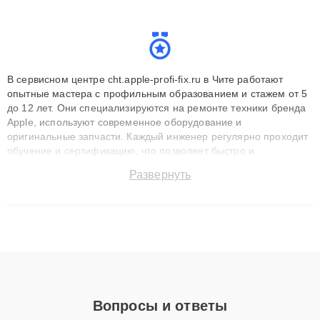
В сервисном центре cht.apple-profi-fix.ru в Чите работают
опытные мастера с профильным образованием и стажем от 5
до 12 лет. Они специализируются на ремонте техники бренда
Apple, используют современное оборудование и
оригинальные запчасти. Каждый инженер регулярно проходит
обучение и сертификацию, что позволяет быстро и
точноdiagnostikировать поломки и восстанавливать технику с
Развернуть
сохранением гарантии до 3 лет. Наши мастера решают
сложные случаи: от замены матриц и материнских плат до
ремонта после залития и восстановления данных. Благодаря
высокой квалификации и ответственному подходу клиенты
получают быстрый, качественный ремонт и понятные
объяснения по результатам диагностики.
Вопросы и ответы