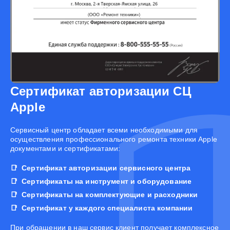
Сертификат авторизации СЦ
Apple
Cервисный центр обладает всеми необходимыми для
осуществления профессионального ремонта техники Apple
документами и сертификатами:
Сертификат авторизации сервисного центра
Сертификаты на инструмент и оборудование
Сертификаты на комплектующие и расходники
Сертификат у каждого специалиста компании
При обращении в наш сервис клиент получает комплексное