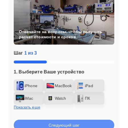
Отвечайте на вопросы, чтобы получить
расчет стоимости и сроков
Шаг
1 из 3
1. Выберите Ваше устройство
iPhone
MacBook
iPad
iMac
Watch
ПК
Показать еще
Следующий шаг