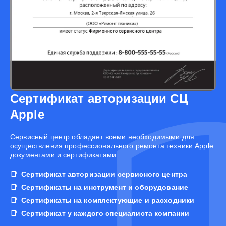
Сертификат авторизации СЦ
Apple
Cервисный центр обладает всеми необходимыми для
осуществления профессионального ремонта техники Apple
документами и сертификатами:
Сертификат авторизации сервисного центра
Сертификаты на инструмент и оборудование
Сертификаты на комплектующие и расходники
Сертификат у каждого специалиста компании