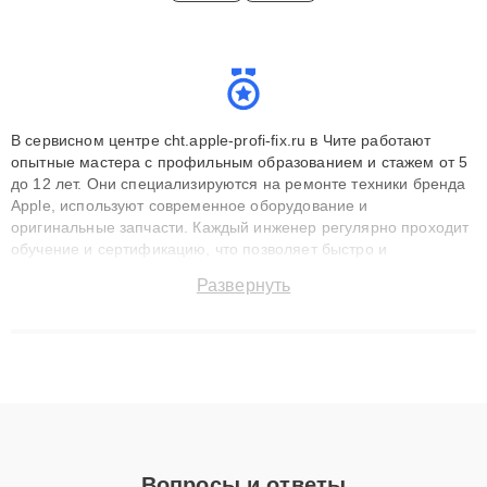
В сервисном центре cht.apple-profi-fix.ru в Чите работают
опытные мастера с профильным образованием и стажем от 5
до 12 лет. Они специализируются на ремонте техники бренда
Apple, используют современное оборудование и
оригинальные запчасти. Каждый инженер регулярно проходит
обучение и сертификацию, что позволяет быстро и
точноdiagnostikировать поломки и восстанавливать технику с
Развернуть
сохранением гарантии до 3 лет. Наши мастера решают
сложные случаи: от замены матриц и материнских плат до
ремонта после залития и восстановления данных. Благодаря
высокой квалификации и ответственному подходу клиенты
получают быстрый, качественный ремонт и понятные
объяснения по результатам диагностики.
Вопросы и ответы