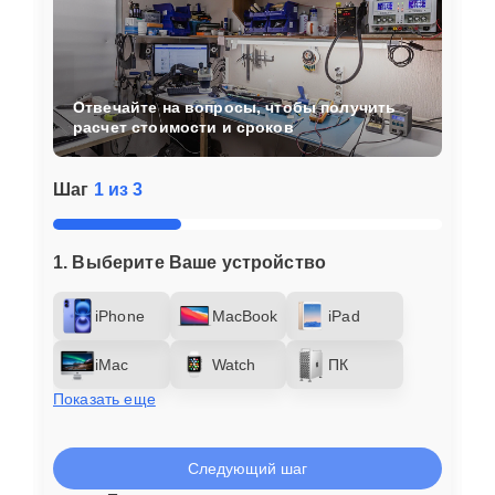
Отвечайте на вопросы, чтобы получить
расчет стоимости и сроков
Шаг
1 из 3
1. Выберите Ваше устройство
iPhone
MacBook
iPad
iMac
Watch
ПК
Показать еще
Следующий шаг