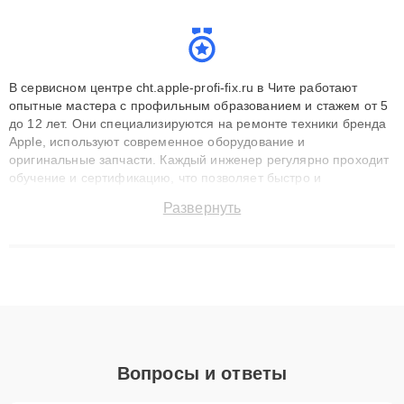
В сервисном центре cht.apple-profi-fix.ru в Чите работают
опытные мастера с профильным образованием и стажем от 5
до 12 лет. Они специализируются на ремонте техники бренда
Apple, используют современное оборудование и
оригинальные запчасти. Каждый инженер регулярно проходит
обучение и сертификацию, что позволяет быстро и
точноdiagnostikировать поломки и восстанавливать технику с
Развернуть
сохранением гарантии до 3 лет. Наши мастера решают
сложные случаи: от замены матриц и материнских плат до
ремонта после залития и восстановления данных. Благодаря
высокой квалификации и ответственному подходу клиенты
получают быстрый, качественный ремонт и понятные
объяснения по результатам диагностики.
Вопросы и ответы