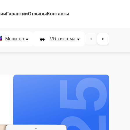
ции
Гарантии
Отзывы
Контакты
25%
Монитор
VR система
Наушники