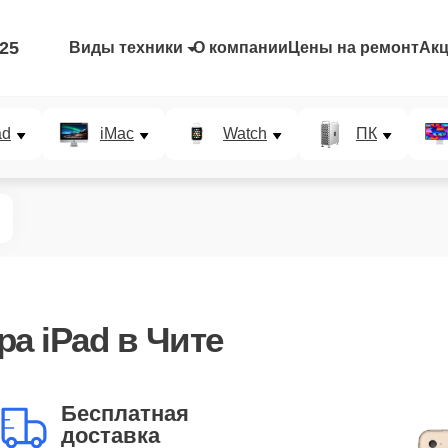
-25
Виды техники
О компании
Цены на ремонт
Ак
ad
iMac
Watch
ПК
а iPad в Чите
Бесплатная
доставка