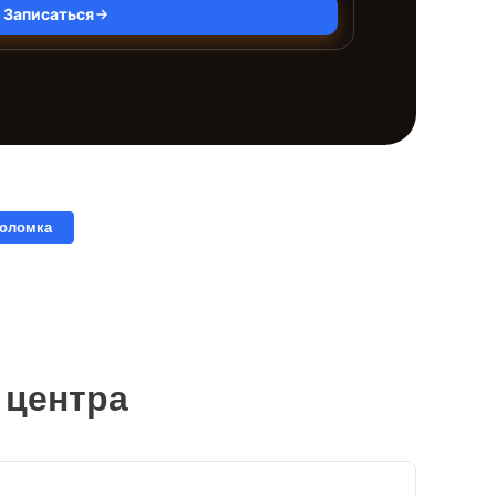
Записаться
поломка
 центра