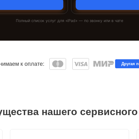
Полный список услуг для «
iPad
» — по звонку или в чате
имаем к оплате:
Другая 
щества нашего сервисного