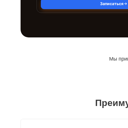
Записаться
Мы прин
Преиму