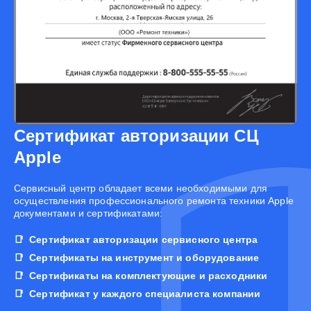
Сертификат авторизации СЦ
Apple
Cервисный центр обладает всеми необходимыми для
осуществления профессионального ремонта техники Apple
документами и сертификатами:
Сертификат авторизации сервисного центра
Сертификаты на инструмент и оборудование
Сертификаты на комплектующие и расходники
Сертификат у каждого специалиста компании