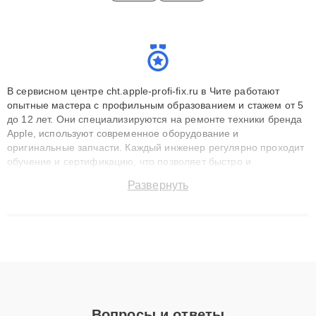
В сервисном центре cht.apple-profi-fix.ru в Чите работают
опытные мастера с профильным образованием и стажем от 5
до 12 лет. Они специализируются на ремонте техники бренда
Apple, используют современное оборудование и
оригинальные запчасти. Каждый инженер регулярно проходит
обучение и сертификацию, что позволяет быстро и
точноdiagnostikировать поломки и восстанавливать технику с
Развернуть
сохранением гарантии до 3 лет. Наши мастера решают
сложные случаи: от замены матриц и материнских плат до
ремонта после залития и восстановления данных. Благодаря
высокой квалификации и ответственному подходу клиенты
получают быстрый, качественный ремонт и понятные
объяснения по результатам диагностики.
Вопросы и ответы