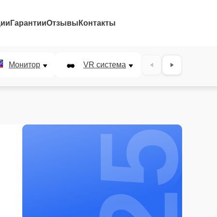
ции
Гарантии
Отзывы
Контакты
25%
Монитор
VR система
Наушники