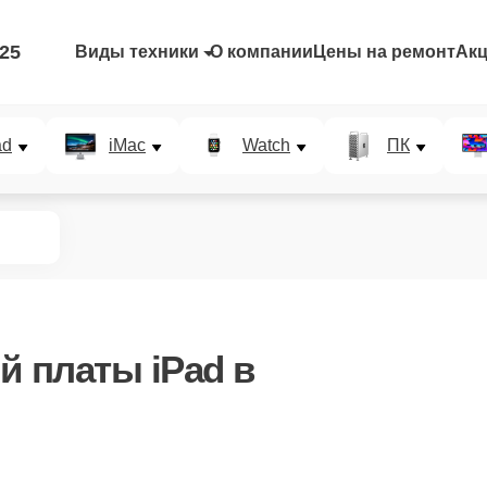
-25
Виды техники
О компании
Цены на ремонт
Ак
ad
iMac
Watch
ПК
й платы iPad в