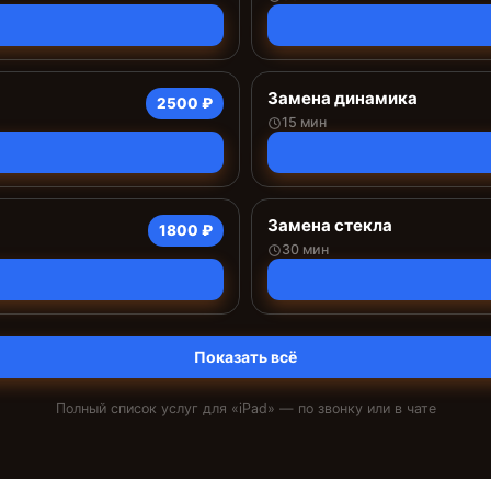
Замена динамика
2500 ₽
15 мин
Замена стекла
1800 ₽
30 мин
Показать всё
Полный список услуг для «
iPad
» — по звонку или в чате