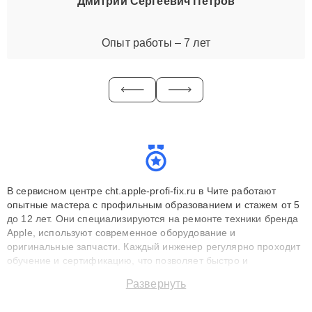
Дмитрий Сергеевич Петров
Опыт работы – 7 лет
В сервисном центре cht.apple-profi-fix.ru в Чите работают
опытные мастера с профильным образованием и стажем от 5
до 12 лет. Они специализируются на ремонте техники бренда
Apple, используют современное оборудование и
оригинальные запчасти. Каждый инженер регулярно проходит
обучение и сертификацию, что позволяет быстро и
точноdiagnostikировать поломки и восстанавливать технику с
Развернуть
сохранением гарантии до 3 лет. Наши мастера решают
сложные случаи: от замены матриц и материнских плат до