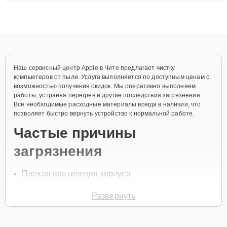
ремонта после залития и восстановления данных. Благодаря
высокой квалификации и ответственному подходу клиенты
получают быстрый, качественный ремонт и понятные
объяснения по результатам диагностики.
Наш сервисный центр Apple в Чите предлагает чистку
компьютеров от пыли. Услуга выполняется по доступным ценам с
возможностью получения скидок. Мы оперативно выполняем
работы, устраняя перегрев и другие последствия загрязнения.
Все необходимые расходные материалы всегда в наличии, что
позволяет быстро вернуть устройство к нормальной работе.
Частые причины
загрязнения
Плохая вентиляция корпуса
Длительная работа в пыльных условиях
Развернуть
Неисправность системы охлаждения
Редкая чистка устройства