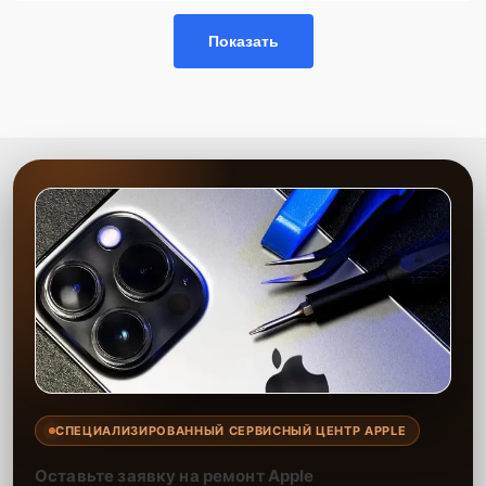
Сервисный центр выполняет высококачественную чистку от пыли,
что значительно продлевает срок службы вашего устройства. Мы
Показать
работаем с учетом всех особенностей техники и используем
только проверенные материалы. Оперативность и надежность —
наши главные приоритеты. На выполненные работы
предоставляется гарантия качества.
СПЕЦИАЛИЗИРОВАННЫЙ СЕРВИСНЫЙ ЦЕНТР APPLE
Оставьте заявку на ремонт Apple