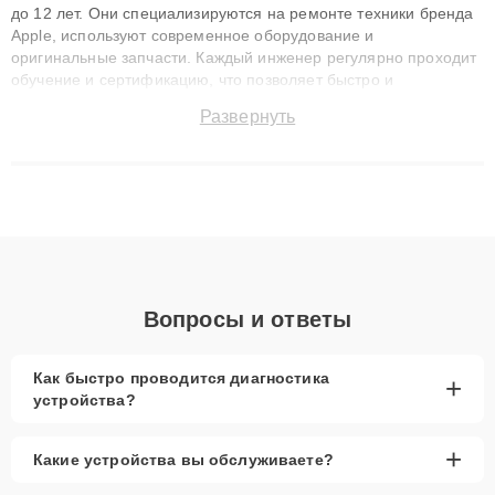
до 12 лет. Они специализируются на ремонте техники бренда
Apple, используют современное оборудование и
оригинальные запчасти. Каждый инженер регулярно проходит
обучение и сертификацию, что позволяет быстро и
точноdiagnostikировать поломки и восстанавливать технику с
Развернуть
сохранением гарантии до 3 лет. Наши мастера решают
сложные случаи: от замены матриц и материнских плат до
ремонта после залития и восстановления данных. Благодаря
высокой квалификации и ответственному подходу клиенты
получают быстрый, качественный ремонт и понятные
объяснения по результатам диагностики.
Вопросы и ответы
Как быстро проводится диагностика
+
устройства?
+
Какие устройства вы обслуживаете?