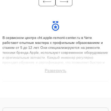
В сервисном центре cht.apple-remont-center.ru в Чите
работают опытные мастера с профильным образованием и
стажем от 5 до 12 лет. Они специализируются на ремонте
техники бренда Apple, используют современное оборудование
и оригинальные запчасти. Каждый инженер регулярно
проходит обучение и сертификацию, что позволяет быстро и
точноdiagnostikировать поломки и восстанавливать технику с
Развернуть
сохранением гарантии до 3 лет. Наши мастера решают
сложные случаи: от замены матриц и материнских плат до
ремонта после залития и восстановления данных. Благодаря
высокой квалификации и ответственному подходу клиенты
получают быстрый, качественный ремонт и понятные
объяснения по результатам диагностики.