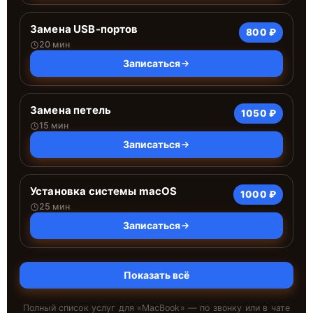
Замена USB-портов
800 ₽
20 мин
Записаться
Замена петель
1050 ₽
15 мин
Записаться
Установка системы macOS
1000 ₽
25 мин
Записаться
Показать всё
Полный список услуг для «
MacBook
» — по звонку или в чате