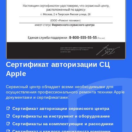
Сертификат авторизации СЦ
Apple
Cервисный центр обладает всеми необходимыми для
осуществления профессионального ремонта техники Apple
документами и сертификатами:
Сертификат авторизации сервисного центра
Сертификаты на инструмент и оборудование
Сертификаты на комплектующие и расходники
Сертификат у каждого специалиста компании