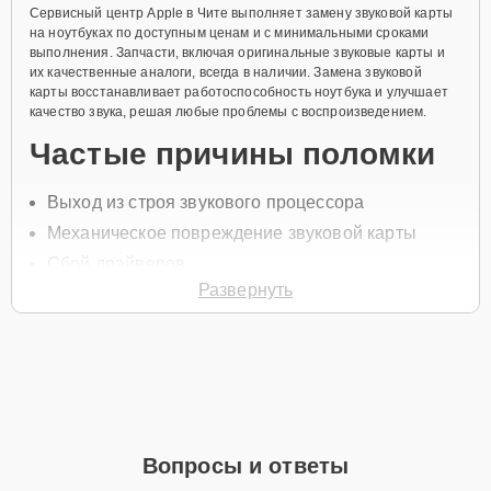
Сервисный центр Apple в Чите выполняет замену звуковой карты
на ноутбуках по доступным ценам и с минимальными сроками
выполнения. Запчасти, включая оригинальные звуковые карты и
их качественные аналоги, всегда в наличии. Замена звуковой
карты восстанавливает работоспособность ноутбука и улучшает
качество звука, решая любые проблемы с воспроизведением.
Частые причины поломки
Выход из строя звукового процессора
Механическое повреждение звуковой карты
Сбой драйверов
Развернуть
Попадание влаги внутрь устройства
Перегрев ноутбука
Для замены звуковой карты позвоните по телефону +7 (800) 301-
53-70 или оставьте
Заявку на сайте
. Менеджер свяжется в течение
минуты для уточнения всех деталей и записи на ремонт.
Главные особенности
Вопросы и ответы
сервиса