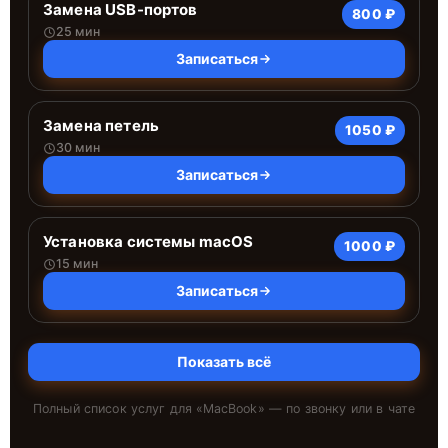
Замена USB-портов
800 ₽
25 мин
Записаться
Замена петель
1050 ₽
30 мин
Записаться
Установка системы macOS
1000 ₽
15 мин
Записаться
Показать всё
Полный список услуг для «
MacBook
» — по звонку или в чате