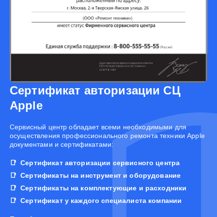
Сертификат авторизации СЦ
Apple
Cервисный центр обладает всеми необходимыми для
осуществления профессионального ремонта техники Apple
документами и сертификатами:
Сертификат авторизации сервисного центра
Сертификаты на инструмент и оборудование
Сертификаты на комплектующие и расходники
Сертификат у каждого специалиста компании