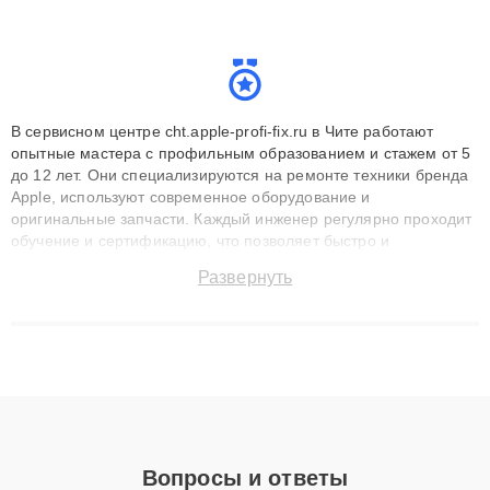
В сервисном центре cht.apple-profi-fix.ru в Чите работают
опытные мастера с профильным образованием и стажем от 5
до 12 лет. Они специализируются на ремонте техники бренда
Apple, используют современное оборудование и
оригинальные запчасти. Каждый инженер регулярно проходит
обучение и сертификацию, что позволяет быстро и
точноdiagnostikировать поломки и восстанавливать технику с
Развернуть
сохранением гарантии до 3 лет. Наши мастера решают
сложные случаи: от замены матриц и материнских плат до
ремонта после залития и восстановления данных. Благодаря
высокой квалификации и ответственному подходу клиенты
получают быстрый, качественный ремонт и понятные
объяснения по результатам диагностики.
Вопросы и ответы