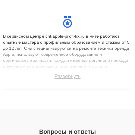
В сервисном центре cht.apple-profi-fix.ru в Чите работают
опытные мастера с профильным образованием и стажем от 5
до 12 лет. Они специализируются на ремонте техники бренда
Apple, используют современное оборудование и
оригинальные запчасти. Каждый инженер регулярно проходит
обучение и сертификацию, что позволяет быстро и
точноdiagnostikировать поломки и восстанавливать технику с
Развернуть
сохранением гарантии до 3 лет. Наши мастера решают
сложные случаи: от замены матриц и материнских плат до
ремонта после залития и восстановления данных. Благодаря
высокой квалификации и ответственному подходу клиенты
получают быстрый, качественный ремонт и понятные
объяснения по результатам диагностики.
Вопросы и ответы