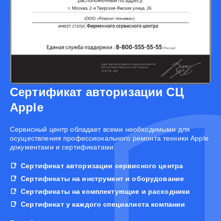
Сертификат авторизации СЦ
Apple
Cервисный центр обладает всеми необходимыми для
осуществления профессионального ремонта техники Apple
документами и сертификатами:
Сертификат авторизации сервисного центра
Сертификаты на инструмент и оборудование
Сертификаты на комплектующие и расходники
Сертификат у каждого специалиста компании