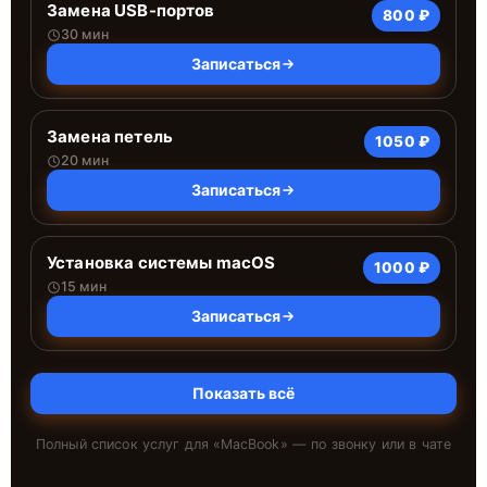
Замена USB-портов
800 ₽
30 мин
Записаться
Замена петель
1050 ₽
20 мин
Записаться
Установка системы macOS
1000 ₽
15 мин
Записаться
Показать всё
Полный список услуг для «
MacBook
» — по звонку или в чате