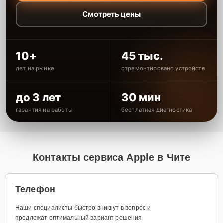
Смотреть цены
10+
45 тыс.
лет на рынке
отремонтировано устройств
до 3 лет
30 мин
гарантия на работы
бесплатная диагностика
Контакты сервиса Apple в Чите
Телефон
Наши специалисты быстро вникнут в вопрос и
предложат оптимальный вариант решения