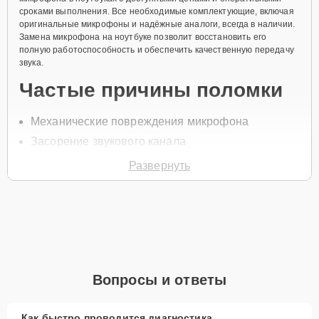
сроками выполнения. Все необходимые комплектующие, включая
оригинальные микрофоны и надёжные аналоги, всегда в наличии.
Замена микрофона на ноутбуке позволит восстановить его
полную работоспособность и обеспечить качественную передачу
звука.
Частые причины поломки
Механические повреждения микрофона
Засорение звукового канала
Сбой драйверов
Развернуть
Попадание влаги в устройство
Износ компонентов
Чтобы заменить микрофон, позвоните по телефону +7 (800) 100-
91-25 или оставьте
Заявку на сайте
. В течение минуты специалист
перезвонит для уточнения всех вопросов и записи на диагностику
и ремонт ноутбука.
Вопросы и ответы
Главные особенности
сервиса
Как быстро проводится диагностика