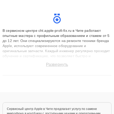
В сервисном центре cht.apple-profi-fix.ru в Чите работают
опытные мастера с профильным образованием и стажем от 5
до 12 лет. Они специализируются на ремонте техники бренда
Apple, используют современное оборудование и
оригинальные запчасти. Каждый инженер регулярно проходит
обучение и сертификацию, что позволяет быстро и
точноdiagnostikировать поломки и восстанавливать технику с
Развернуть
сохранением гарантии до 3 лет. Наши мастера решают
сложные случаи: от замены матриц и материнских плат до
ремонта после залития и восстановления данных. Благодаря
высокой квалификации и ответственному подходу клиенты
получают быстрый, качественный ремонт и понятные
объяснения по результатам диагностики.
Сервисный центр Apple в Чите предлагает услугу по замене
микрофона в ноутбуках с доступными ценами и оперативными