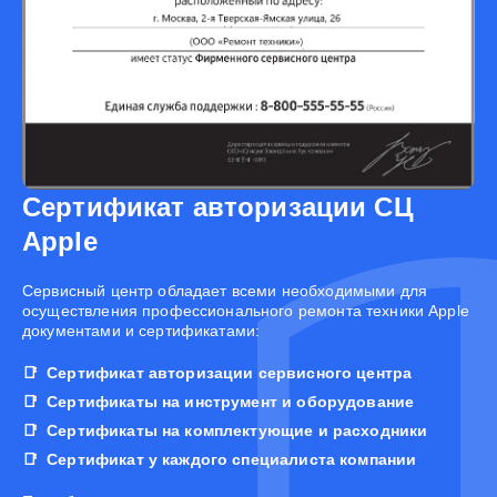
Сертификат авторизации СЦ
Apple
Cервисный центр обладает всеми необходимыми для
осуществления профессионального ремонта техники Apple
документами и сертификатами:
Сертификат авторизации сервисного центра
Сертификаты на инструмент и оборудование
Сертификаты на комплектующие и расходники
Сертификат у каждого специалиста компании