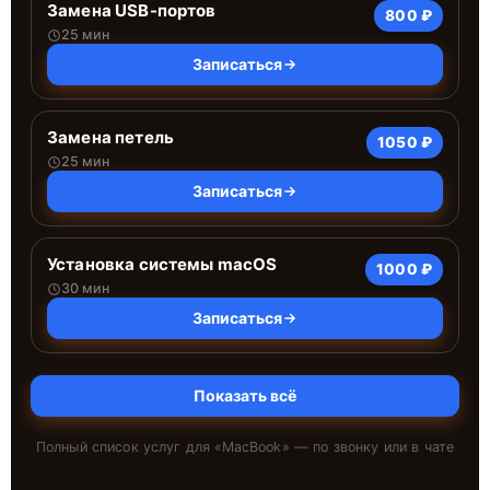
Замена USB-портов
800 ₽
25 мин
Записаться
Замена петель
1050 ₽
25 мин
Записаться
Установка системы macOS
1000 ₽
30 мин
Записаться
Показать всё
Полный список услуг для «
MacBook
» — по звонку или в чате