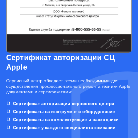
Сертификат авторизации СЦ
Apple
Cервисный центр обладает всеми необходимыми для
осуществления профессионального ремонта техники Apple
документами и сертификатами:
Сертификат авторизации сервисного центра
Сертификаты на инструмент и оборудование
Сертификаты на комплектующие и расходники
Сертификат у каждого специалиста компании