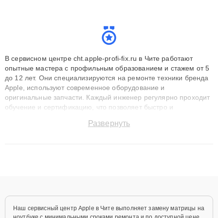
В сервисном центре cht.apple-profi-fix.ru в Чите работают
опытные мастера с профильным образованием и стажем от 5
до 12 лет. Они специализируются на ремонте техники бренда
Apple, используют современное оборудование и
оригинальные запчасти. Каждый инженер регулярно проходит
обучение и сертификацию, что позволяет быстро и
точноdiagnostikировать поломки и восстанавливать технику с
Развернуть
сохранением гарантии до 3 лет. Наши мастера решают
сложные случаи: от замены матриц и материнских плат до
ремонта после залития и восстановления данных. Благодаря
высокой квалификации и ответственному подходу клиенты
получают быстрый, качественный ремонт и понятные
объяснения по результатам диагностики.
Наш сервисный центр Apple в Чите выполняет замену матрицы на
ноутбуке с минимальными сроками ремонта и по доступной цене.