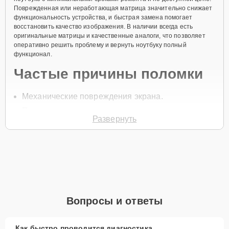
Поврежденная или неработающая матрица значительно снижает
функциональность устройства, и быстрая замена помогает
восстановить качество изображения. В наличии всегда есть
оригинальные матрицы и качественные аналоги, что позволяет
оперативно решить проблему и вернуть ноутбуку полный
функционал.
Частые причины поломки
Механические повреждения экрана.
Попадание жидкости на матрицу.
Развернуть
Износ компонентов дисплея.
Проблемы с подключением шлейфа.
Дефекты производства.
Чтобы начать замену матрицы, позвоните по телефону +7 (800)
100-91-25 или оставьте
Заявку на сайте
. Специалист перезвонит в
течение минуты, чтобы уточнить все детали и записать на
Вопросы и ответы
диагностику. Замена матрицы обеспечит высокое качество
изображения и восстановит работу устройства.
Главные особенности
Как быстро проводится диагностика