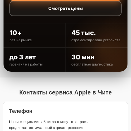
Смотреть цены
10+
45 тыс.
лет на рынке
отремонтировано устройств
до 3 лет
30 мин
гарантия на работы
бесплатная диагностика
Контакты сервиса Apple в Чите
Телефон
Наши специалисты быстро вникнут в вопрос и
предложат оптимальный вариант решения