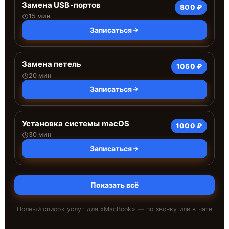
Замена USB-портов
800 ₽
15 мин
Записаться
Замена петель
1050 ₽
20 мин
Записаться
Установка системы macOS
1000 ₽
30 мин
Записаться
Показать всё
Полный список услуг для «
MacBook
» — по звонку или в чате