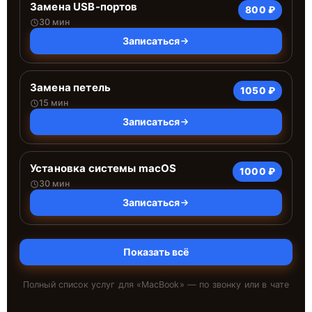
Замена USB-портов
800 ₽
30 мин
Записаться
Замена петель
1050 ₽
15 мин
Записаться
Установка системы macOS
1000 ₽
30 мин
Записаться
Показать всё
Полный список услуг для «
MacBook
» — по звонку или в чате