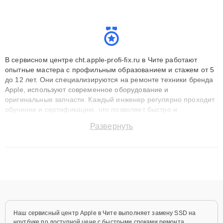
В сервисном центре cht.apple-profi-fix.ru в Чите работают
опытные мастера с профильным образованием и стажем от 5
до 12 лет. Они специализируются на ремонте техники бренда
Apple, используют современное оборудование и
оригинальные запчасти. Каждый инженер регулярно проходит
обучение и сертификацию, что позволяет быстро и
точноdiagnostikировать поломки и восстанавливать технику с
Развернуть
сохранением гарантии до 3 лет. Наши мастера решают
сложные случаи: от замены матриц и материнских плат до
ремонта после залития и восстановления данных. Благодаря
высокой квалификации и ответственному подходу клиенты
получают быстрый, качественный ремонт и понятные
объяснения по результатам диагностики.
Наш сервисный центр Apple в Чите выполняет замену SSD на
ноутбуке по доступной цене с быстрыми сроками ремонта.