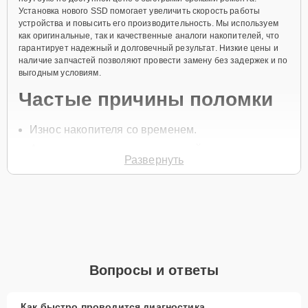
Установка нового SSD помогает увеличить скорость работы
устройства и повысить его производительность. Мы используем
как оригинальные, так и качественные аналоги накопителей, что
гарантирует надежный и долговечный результат. Низкие цены и
наличие запчастей позволяют провести замену без задержек и по
выгодным условиям.
Частые причины поломки
Износ накопителя со временем.
Физические повреждения устройства.
Развернуть
Перегрев.
Попадание влаги внутрь корпуса.
Перепады напряжения.
Для начала замены SSD позвоните по телефону +7 (800) 100-91-
25 или оставьте
Заявку на сайте
. Специалист свяжется в течение
минуты, чтобы уточнить детали и записать на диагностику.
Вопросы и ответы
Установка нового накопителя обеспечит надежную работу
ноутбука и значительно повысит его производительность.
Главные особенности
Как быстро проводится диагностика