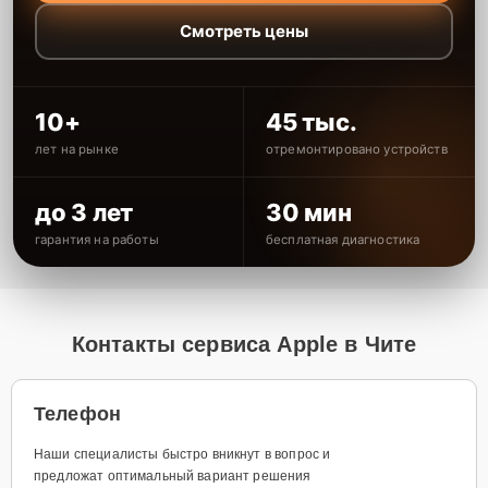
Смотреть цены
10+
45 тыс.
лет на рынке
отремонтировано устройств
до 3 лет
30 мин
гарантия на работы
бесплатная диагностика
Контакты сервиса Apple в Чите
Телефон
Наши специалисты быстро вникнут в вопрос и
предложат оптимальный вариант решения