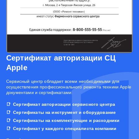
Сертификат авторизации СЦ
Apple
Cервисный центр обладает всеми необходимыми для
осуществления профессионального ремонта техники Apple
документами и сертификатами:
Сертификат авторизации сервисного центра
Сертификаты на инструмент и оборудование
Сертификаты на комплектующие и расходники
Сертификат у каждого специалиста компании