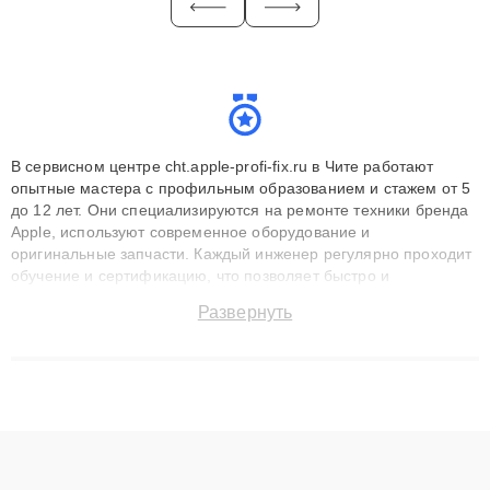
В сервисном центре cht.apple-profi-fix.ru в Чите работают
опытные мастера с профильным образованием и стажем от 5
до 12 лет. Они специализируются на ремонте техники бренда
Apple, используют современное оборудование и
оригинальные запчасти. Каждый инженер регулярно проходит
обучение и сертификацию, что позволяет быстро и
точноdiagnostikировать поломки и восстанавливать технику с
Развернуть
сохранением гарантии до 3 лет. Наши мастера решают
сложные случаи: от замены матриц и материнских плат до
ремонта после залития и восстановления данных. Благодаря
высокой квалификации и ответственному подходу клиенты
получают быстрый, качественный ремонт и понятные
объяснения по результатам диагностики.