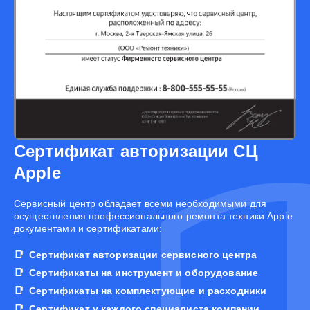
Сертификат авторизации СЦ
Apple
Cервисный центр обладает всеми необходимыми для
осуществления профессионального ремонта техники Apple
документами и сертификатами:
Сертификат авторизации сервисного центра
Сертификаты на инструмент и оборудование
Сертификаты на комплектующие и расходники
Сертификат у каждого специалиста компании