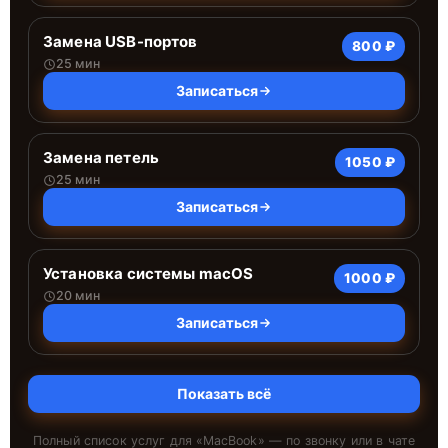
Замена USB-портов
800 ₽
25 мин
Записаться
Замена петель
1050 ₽
25 мин
Записаться
Установка системы macOS
1000 ₽
20 мин
Записаться
Показать всё
Полный список услуг для «
MacBook
» — по звонку или в чате