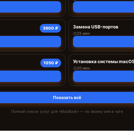
Замена USB-портов
3900 ₽
25 мин
Установка системы macO
1050 ₽
20 мин
Показать всё
Полный список услуг для «
MacBook
» — по звонку или в чате