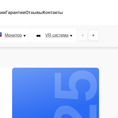
ции
Гарантии
Отзывы
Контакты
25%
Монитор
VR система
Наушники