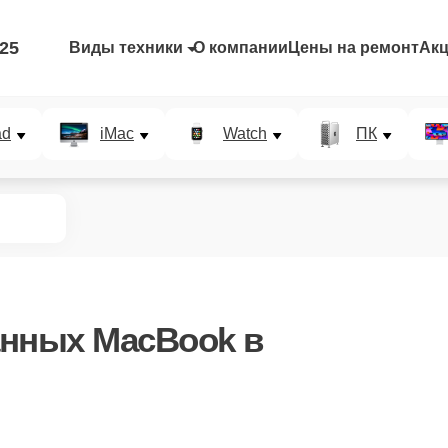
-25
Виды техники
О компании
Цены на ремонт
Ак
ad
iMac
Watch
ПК
анных MacBook в