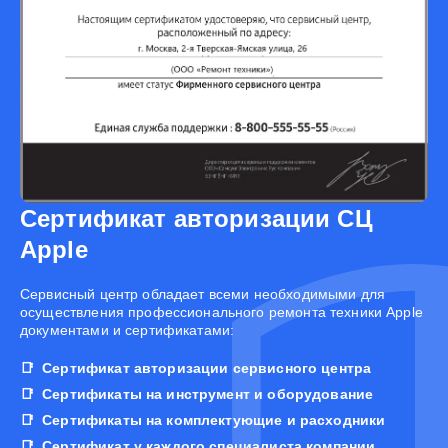
Сертификат авторизации СЦ
Apple
Cервисный центр обладает всеми необходимыми для
осуществления профессионального ремонта техники Apple
документами и сертификатами:
Сертификат авторизации сервисного центра
Сертификаты на инструмент и оборудование
Сертификаты на комплектующие и расходники
Сертификат у каждого специалиста компании