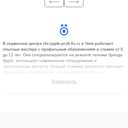
В сервисном центре cht.apple-profi-fix.ru в Чите работают
опытные мастера с профильным образованием и стажем от 5
до 12 лет. Они специализируются на ремонте техники бренда
Apple, используют современное оборудование и
оригинальные запчасти. Каждый инженер регулярно проходит
обучение и сертификацию, что позволяет быстро и
точноdiagnostikировать поломки и восстанавливать технику с
Развернуть
сохранением гарантии до 3 лет. Наши мастера решают
сложные случаи: от замены матриц и материнских плат до
ремонта после залития и восстановления данных. Благодаря
высокой квалификации и ответственному подходу клиенты
получают быстрый, качественный ремонт и понятные
объяснения по результатам диагностики.