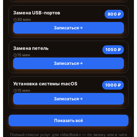
Замена USB-портов
800 ₽
30 мин
Записаться
Замена петель
1050 ₽
15 мин
Записаться
Установка системы macOS
1000 ₽
15 мин
Записаться
Показать всё
Полный список услуг для «
MacBook
» — по звонку или в чате