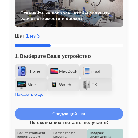
Отвечайте на вопросы, чтобы получить
расчет стоимости и сроков
Шаг
1 из 3
1. Выберите Ваше устройство
iPhone
MacBook
iPad
iMac
Watch
ПК
Показать еще
Следующий шаг
По окончанию теста вы получаете:
Расчет стоимости
Расчет сроков
Подарок:
ремонта Apple
ремонта
скидку
25%
на