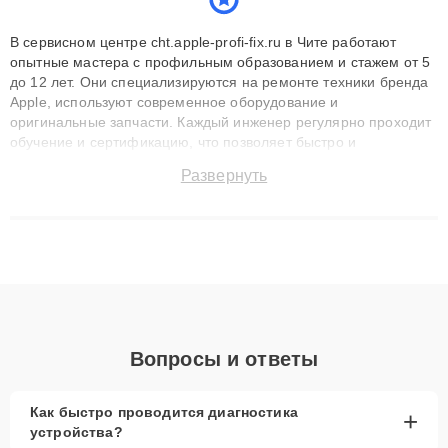
В сервисном центре cht.apple-profi-fix.ru в Чите работают
опытные мастера с профильным образованием и стажем от 5
до 12 лет. Они специализируются на ремонте техники бренда
Apple, используют современное оборудование и
оригинальные запчасти. Каждый инженер регулярно проходит
обучение и сертификацию, что позволяет быстро и
точноdiagnostikировать поломки и восстанавливать технику с
Развернуть
сохранением гарантии до 3 лет. Наши мастера решают
сложные случаи: от замены матриц и материнских плат до
ремонта после залития и восстановления данных. Благодаря
высокой квалификации и ответственному подходу клиенты
получают быстрый, качественный ремонт и понятные
объяснения по результатам диагностики.
Вопросы и ответы
Как быстро проводится диагностика
+
устройства?