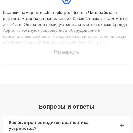
В сервисном центре cht.apple-profi-fix.ru в Чите работают
опытные мастера с профильным образованием и стажем от 5
до 12 лет. Они специализируются на ремонте техники бренда
Apple, используют современное оборудование и
оригинальные запчасти. Каждый инженер регулярно проходит
обучение и сертификацию, что позволяет быстро и
точноdiagnostikировать поломки и восстанавливать технику с
Развернуть
сохранением гарантии до 3 лет. Наши мастера решают
сложные случаи: от замены матриц и материнских плат до
ремонта после залития и восстановления данных. Благодаря
высокой квалификации и ответственному подходу клиенты
получают быстрый, качественный ремонт и понятные
объяснения по результатам диагностики.
Вопросы и ответы
Как быстро проводится диагностика
+
устройства?