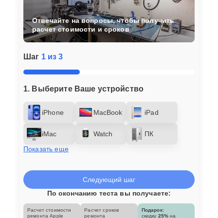
Отвечайте на вопросы, чтобы получить
расчет стоимости и сроков
Шаг
1 из 3
1. Выберите Ваше устройство
iPhone
MacBook
iPad
iMac
Watch
ПК
Показать еще
Следующий шаг
По окончанию теста вы получаете:
Расчет стоимости
Расчет сроков
Подарок:
ремонта Apple
ремонта
скидку
25%
на