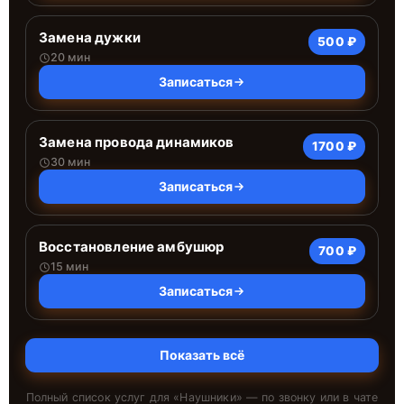
Замена дужки
500 ₽
20 мин
Записаться
Замена провода динамиков
1700 ₽
30 мин
Записаться
Восстановление амбушюр
700 ₽
15 мин
Записаться
Показать всё
Полный список услуг для «
Наушники
» — по звонку или в чате