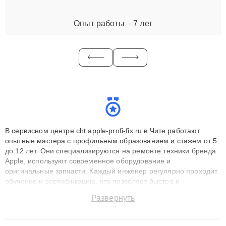
Опыт работы – 7 лет
В сервисном центре cht.apple-profi-fix.ru в Чите работают
опытные мастера с профильным образованием и стажем от 5
до 12 лет. Они специализируются на ремонте техники бренда
Apple, используют современное оборудование и
оригинальные запчасти. Каждый инженер регулярно проходит
обучение и сертификацию, что позволяет быстро и
точноdiagnostikировать поломки и восстанавливать технику с
Развернуть
сохранением гарантии до 3 лет. Наши мастера решают
сложные случаи: от замены матриц и материнских плат до
ремонта после залития и восстановления данных. Благодаря