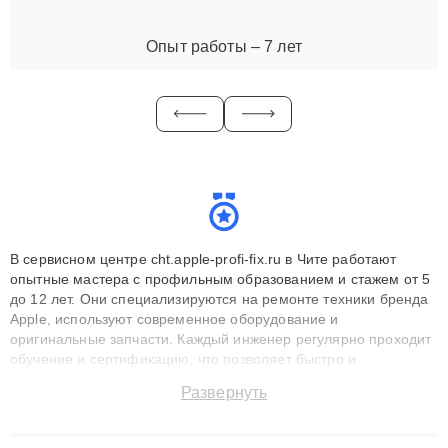
Опыт работы – 7 лет
В сервисном центре cht.apple-profi-fix.ru в Чите работают
опытные мастера с профильным образованием и стажем от 5
до 12 лет. Они специализируются на ремонте техники бренда
Apple, используют современное оборудование и
оригинальные запчасти. Каждый инженер регулярно проходит
обучение и сертификацию, что позволяет быстро и
точноdiagnostikировать поломки и восстанавливать технику с
Развернуть
сохранением гарантии до 3 лет. Наши мастера решают
сложные случаи: от замены матриц и материнских плат до
ремонта после залития и восстановления данных. Благодаря