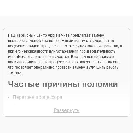
высокой квалификации и ответственному подходу клиенты
получают быстрый, качественный ремонт и понятные
объяснения по результатам диагностики.
Наш сервисный центр Apple в Чите предлагает замену
процессора моноблока по доступным ценам с возможностью
получения скидок. Процессор — это сердце любого устройства, и
при его неисправности или устаревании производительность
моноблока значительно снижается. В нашем центре всегда в
наличии оригинальные процессоры и их качественные аналоги,
что позволяет оперативно провести замену и улучшить работу
техники.
Частые причины поломки
Перегрев процессора
Физические повреждения
Развернуть
Сбои в работе системы охлаждения
Нарушение контактов процессора
Неисправности в цепи питания