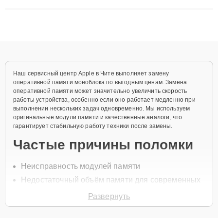
сложные случаи: от замены матриц и материнских плат до
ремонта после залития и восстановления данных. Благодаря
высокой квалификации и ответственному подходу клиенты
получают быстрый, качественный ремонт и понятные
объяснения по результатам диагностики.
Наш сервисный центр Apple в Чите выполняет замену
оперативной памяти моноблока по выгодным ценам. Замена
оперативной памяти может значительно увеличить скорость
работы устройства, особенно если оно работает медленно при
выполнении нескольких задач одновременно. Мы используем
оригинальные модули памяти и качественные аналоги, что
гарантирует стабильную работу техники после замены.
Частые причины поломки
Неисправность модулей памяти
Недостаточный объём памяти для современных
задач
Развернуть
Перегрев модулей памяти
Проблемы с контактами слотов памяти