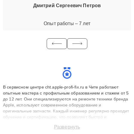
Дмитрий Сергеевич Петров
Опыт работы – 7 лет
В сервисном центре cht.apple-profi-fix.ru в Чите работают
опытные мастера с профильным образованием и стажем от 5
до 12 лет. Они специализируются на ремонте техники бренда
Apple, используют современное оборудование и
оригинальные запчасти. Каждый инженер регулярно проходит
обучение и сертификацию, что позволяет быстро и
точноdiagnostikировать поломки и восстанавливать технику с
Развернуть
сохранением гарантии до 3 лет. Наши мастера решают