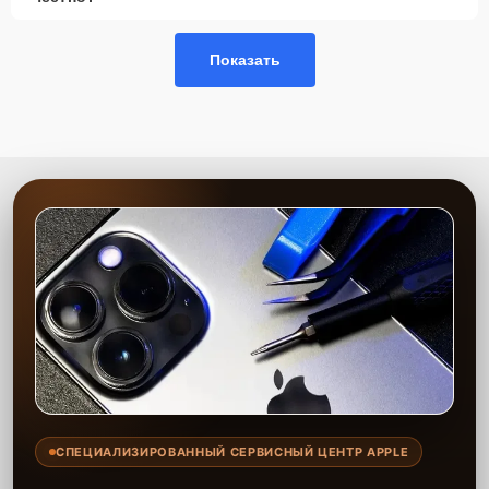
Гарантия качества
— работы выполняются с
соблюдением стандартов качества.
Показать
Сервисный центр предлагает услуги по замене оперативной
памяти с учётом всех технических требований вашего устройства.
Наши специалисты оперативно выявляют неисправности и
предлагают оптимальные решения для улучшения работы
моноблока. Мы используем только проверенные комплектующие,
что гарантирует стабильность и надёжность после проведения
работ.
СПЕЦИАЛИЗИРОВАННЫЙ СЕРВИСНЫЙ ЦЕНТР APPLE