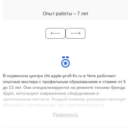
Опыт работы – 7 лет
В сервисном центре cht.apple-profi-fix.ru в Чите работают
опытные мастера с профильным образованием и стажем от 5
до 12 лет. Они специализируются на ремонте техники бренда
Apple, используют современное оборудование и
оригинальные запчасти. Каждый инженер регулярно проходит
обучение и сертификацию, что позволяет быстро и
точноdiagnostikировать поломки и восстанавливать технику с
Развернуть
сохранением гарантии до 3 лет. Наши мастера решают
сложные случаи: от замены матриц и материнских плат до
ремонта после залития и восстановления данных. Благодаря