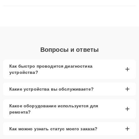
сложные случаи: от замены матриц и материнских плат до
ремонта после залития и восстановления данных. Благодаря
высокой квалификации и ответственному подходу клиенты
получают быстрый, качественный ремонт и понятные
объяснения по результатам диагностики.
Вопросы и ответы
Как быстро проводится диагностика
+
устройства?
+
Какие устройства вы обслуживаете?
Какое оборудование используется для
+
ремонта?
+
Как можно узнать статус моего заказа?