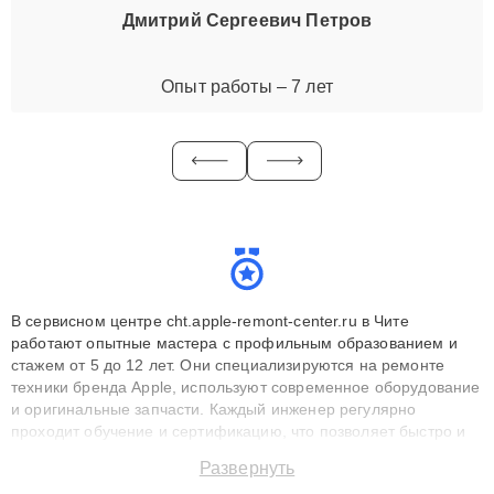
Дмитрий Сергеевич Петров
Опыт работы – 7 лет
В сервисном центре cht.apple-remont-center.ru в Чите
работают опытные мастера с профильным образованием и
стажем от 5 до 12 лет. Они специализируются на ремонте
техники бренда Apple, используют современное оборудование
и оригинальные запчасти. Каждый инженер регулярно
проходит обучение и сертификацию, что позволяет быстро и
точноdiagnostikировать поломки и восстанавливать технику с
Развернуть
сохранением гарантии до 3 лет. Наши мастера решают