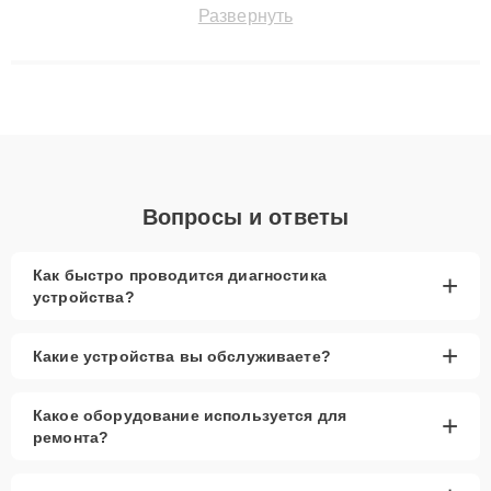
точноdiagnostikировать поломки и восстанавливать технику с
Развернуть
сохранением гарантии до 3 лет. Наши мастера решают
сложные случаи: от замены матриц и материнских плат до
ремонта после залития и восстановления данных. Благодаря
высокой квалификации и ответственному подходу клиенты
получают быстрый, качественный ремонт и понятные
объяснения по результатам диагностики.
Вопросы и ответы
Как быстро проводится диагностика
+
устройства?
+
Какие устройства вы обслуживаете?
Какое оборудование используется для
+
ремонта?