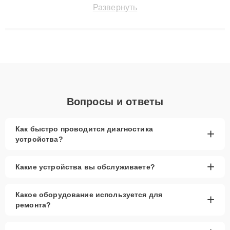
точноdiagnostikировать поломки и восстанавливать технику с
Развернуть
сохранением гарантии до 3 лет. Наши мастера решают
сложные случаи: от замены матриц и материнских плат до
ремонта после залития и восстановления данных. Благодаря
высокой квалификации и ответственному подходу клиенты
получают быстрый, качественный ремонт и понятные
объяснения по результатам диагностики.
Вопросы и ответы
Как быстро проводится диагностика
+
устройства?
+
Какие устройства вы обслуживаете?
Какое оборудование используется для
+
ремонта?