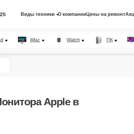
-25
Виды техники
О компании
Цены на ремонт
Ак
ad
iMac
Watch
ПК
онитора Apple в