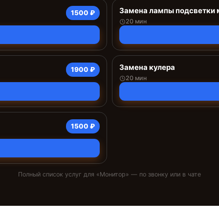
Замена лампы подсветки 
1500 ₽
20 мин
Замена кулера
1900 ₽
20 мин
1500 ₽
Полный список услуг для «
Монитор
» — по звонку или в чате