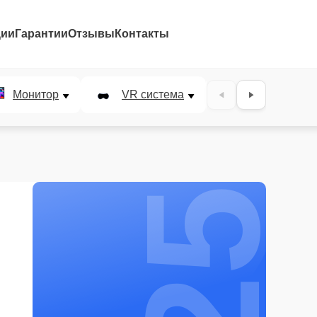
ции
Гарантии
Отзывы
Контакты
25%
Монитор
VR система
Наушники