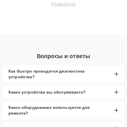
точноdiagnostikировать поломки и восстанавливать технику с
Развернуть
сохранением гарантии до 3 лет. Наши мастера решают
сложные случаи: от замены матриц и материнских плат до
ремонта после залития и восстановления данных. Благодаря
высокой квалификации и ответственному подходу клиенты
получают быстрый, качественный ремонт и понятные
объяснения по результатам диагностики.
Вопросы и ответы
Как быстро проводится диагностика
+
устройства?
+
Какие устройства вы обслуживаете?
Какое оборудование используется для
+
ремонта?