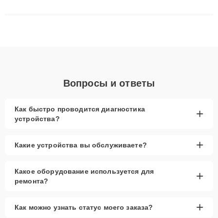
сложные случаи: от замены матриц и материнских плат до
ремонта после залития и восстановления данных. Благодаря
высокой квалификации и ответственному подходу клиенты
получают быстрый, качественный ремонт и понятные
объяснения по результатам диагностики.
Вопросы и ответы
Как быстро проводится диагностика
+
устройства?
+
Какие устройства вы обслуживаете?
Какое оборудование используется для
+
ремонта?
+
Как можно узнать статус моего заказа?