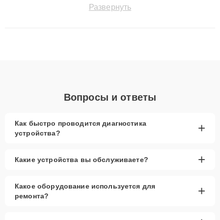
точноdiagnostikировать поломки и восстанавливать технику с
Развернуть
сохранением гарантии до 3 лет. Наши мастера решают
сложные случаи: от замены матриц и материнских плат до
ремонта после залития и восстановления данных. Благодаря
высокой квалификации и ответственному подходу клиенты
получают быстрый, качественный ремонт и понятные
объяснения по результатам диагностики.
Вопросы и ответы
Как быстро проводится диагностика
+
устройства?
+
Какие устройства вы обслуживаете?
Какое оборудование используется для
+
ремонта?