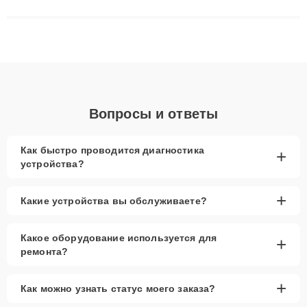
сложные случаи: от замены матриц и материнских плат до
ремонта после залития и восстановления данных. Благодаря
высокой квалификации и ответственному подходу клиенты
получают быстрый, качественный ремонт и понятные
объяснения по результатам диагностики.
Вопросы и ответы
Как быстро проводится диагностика
+
устройства?
+
Какие устройства вы обслуживаете?
Какое оборудование используется для
+
ремонта?
+
Как можно узнать статус моего заказа?