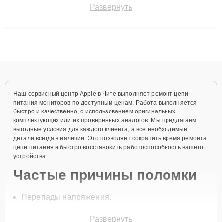
точноdiagnostikировать поломки и восстанавливать технику с
Развернуть
сохранением гарантии до 3 лет. Наши мастера решают
сложные случаи: от замены матриц и материнских плат до
ремонта после залития и восстановления данных. Благодаря
высокой квалификации и ответственному подходу клиенты
получают быстрый, качественный ремонт и понятные
объяснения по результатам диагностики.
Наш сервисный центр Apple в Чите выполняет ремонт цепи
питания мониторов по доступным ценам. Работа выполняется
быстро и качественно, с использованием оригинальных
комплектующих или их проверенных аналогов. Мы предлагаем
выгодные условия для каждого клиента, а все необходимые
детали всегда в наличии. Это позволяет сократить время ремонта
цепи питания и быстро восстановить работоспособность вашего
устройства.
Частые причины поломки
Перепады напряжения.
Износ элементов блока питания.
Развернуть